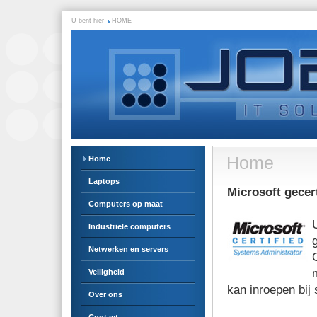
U bent hier
HOME
Home
Home
Laptops
Microsoft gecer
Computers op maat
Industriële computers
Netwerken en servers
Veiligheid
kan inroepen bij
Over ons