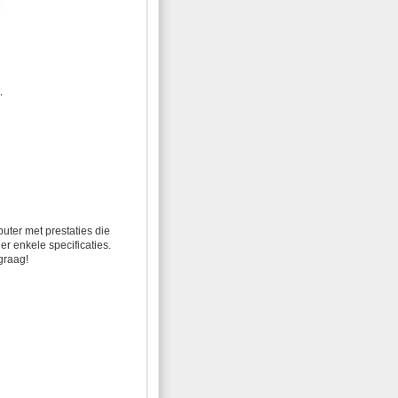
,
e
uter met prestaties die
r enkele specificaties.
graag!