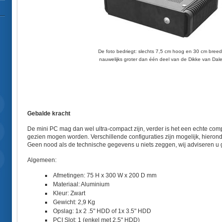
De foto bedriegt: slechts 7,5 cm hoog en 30 cm breed
nauwelijks groter dan één deel van de Dikke van Dal
Gebalde kracht
De mini PC mag dan wel ultra-compact zijn, verder is het een echte comp
gezien mogen worden. Verschillende configuraties zijn mogelijk, hieronde
Geen nood als de technische gegevens u niets zeggen, wij adviseren u 
Algemeen:
Afmetingen: 75 H x 300 W x 200 D mm
Materiaal: Aluminium
Kleur: Zwart
Gewicht: 2,9 Kg
Opslag: 1x 2 .5" HDD of 1x 3.5" HDD
PCI Slot: 1 (enkel met 2.5" HDD)